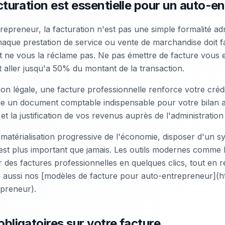
cturation est essentielle pour un auto-e
repreneur, la facturation n'est pas une simple formalité adm
Chaque prestation de service ou vente de marchandise doit fa
nt ne vous la réclame pas. Ne pas émettre de facture vous 
 aller jusqu'a 50% du montant de la transaction.
tion légale, une facture professionnelle renforce votre crédi
itue un document comptable indispensable pour votre bilan a
 et la justification de vos revenus auprès de l'administration 
matérialisation progressive de l'économie, disposer d'un s
 est plus important que jamais. Les outils modernes comme
 des factures professionnelles en quelques clics, tout en 
 aussi nos [modèles de facture pour auto-entrepreneur](h
epreneur).
bligatoires sur votre facture