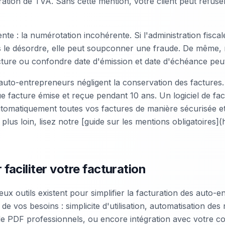
ation de TVA. Sans cette mention, votre client peut refuser 
nte : la numérotation incohérente. Si l'administration fisc
le désordre, elle peut soupconner une fraude. De même, 
cture ou confondre date d'émission et date d'échéance peu
auto-entrepreneurs négligent la conservation des factures
e facture émise et reçue pendant 10 ans. Un logiciel de fa
tomatiquement toutes vos factures de manière sécurisée et
plus loin, lisez notre [guide sur les mentions obligatoires]
 faciliter votre facturation
x outils existent pour simplifier la facturation des auto-e
de vos besoins : simplicite d'utilisation, automatisation des
de PDF professionnels, ou encore intégration avec votre c