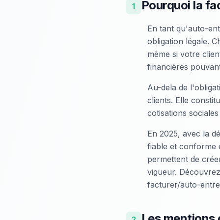
Pourquoi la fa
1
En tant qu'auto-ent
obligation légale. 
même si votre clie
financières pouvant
Au-dela de l'obliga
clients. Elle const
cotisations sociales
En 2025, avec la dé
fiable et conforme
permettent de créer
vigueur. Découvrez
facturer/auto-entr
Les mentions o
2