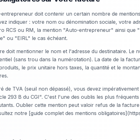
-entrepreneur doit contenir un certain nombre de mentions
ez indiquer : votre nom ou dénomination sociale, votre a
o RCS ou RM, la mention "Auto-entrepreneur" ainsi que "E
tée" ou "EIRL" le cas échéant.
ture doit mentionner le nom et l'adresse du destinataire. Le 
entiel (sans trou dans la numérotation). La date de la factur
roduits, le prix unitaire hors taxes, la quantité et le monta
res.
ré de TVA (seuil non dépassé), vous devez impérativement
icle 293 B du CGI". C'est l'une des oublis les plus fréquents
ants. Oublier cette mention peut valoir refus de la facture 
ultez notre [guide complet des mentions obligatoires](http