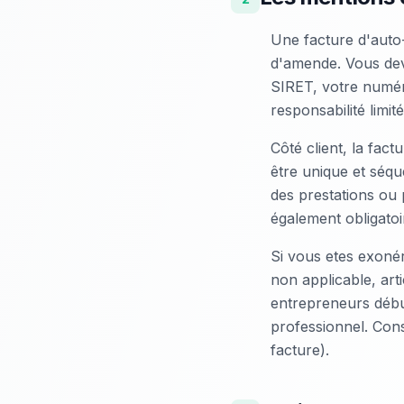
Une facture d'auto
d'amende. Vous dev
SIRET, votre numér
responsabilité limi
Côté client, la fac
être unique et séqu
des prestations ou p
également obligatoi
Si vous etes exoné
non applicable, art
entrepreneurs début
professionnel. Cons
facture).