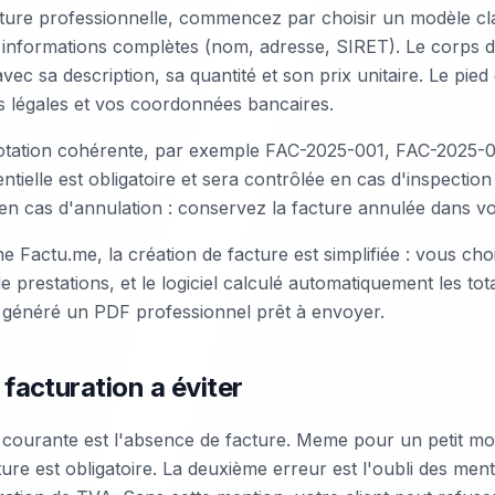
ure professionnelle, commencez par choisir un modèle clair
informations complètes (nom, adresse, SIRET). Le corps de 
ec sa description, sa quantité et son prix unitaire. Le pied 
s légales et vos coordonnées bancaires.
otation cohérente, par exemple FAC-2025-001, FAC-2025-00
tielle est obligatoire et sera contrôlée en cas d'inspection
 cas d'annulation : conservez la facture annulée dans vo
 Factu.me, la création de facture est simplifiée : vous choi
e prestations, et le logiciel calculé automatiquement les tot
t généré un PDF professionnel prêt à envoyer.
 facturation a éviter
 courante est l'absence de facture. Meme pour un petit mo
ture est obligatoire. La deuxième erreur est l'oubli des me