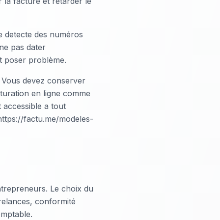
la facture et retarder le
ale detecte des numéros
ne pas dater
t poser problème.
. Vous devez conserver
cturation en ligne comme
 accessible a tout
(https://factu.me/modeles-
ntrepreneurs. Le choix du
 relances, conformité
omptable.