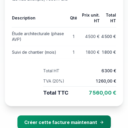
Prix unit.
Total
Description
Qté
HT
HT
Étude architecturale (phase
1
4 500
€
4 500
€
AVP)
Suivi de chantier (mois)
1
1 800
€
1 800
€
Total HT
6 300
€
TVA (
20
%)
1 260,00
€
Total TTC
7 560,00
€
Créer cette facture maintenant