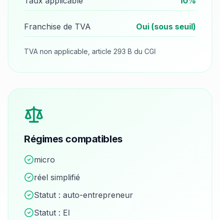
Taux applicable
10
%
Franchise de TVA
Oui (sous seuil)
TVA non applicable, article 293 B du CGI
Régimes compatibles
micro
réel simplifié
Statut :
auto-entrepreneur
Statut :
EI