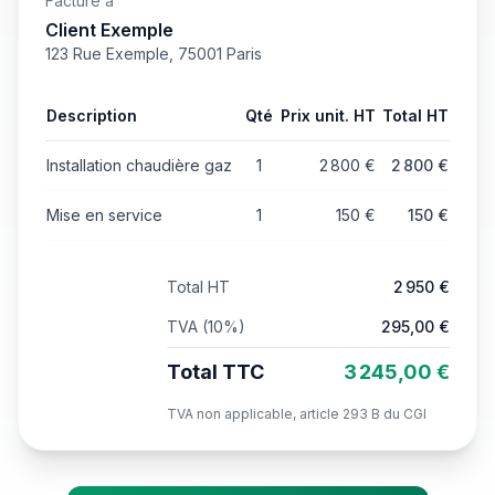
Facturé à
Client Exemple
123 Rue Exemple, 75001 Paris
Description
Qté
Prix unit. HT
Total HT
Installation chaudière gaz
1
2 800
€
2 800
€
Mise en service
1
150
€
150
€
Total HT
2 950
€
TVA (
10
%)
295,00
€
Total TTC
3 245,00
€
TVA non applicable, article 293 B du CGI