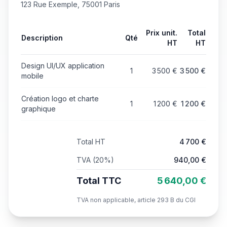
123 Rue Exemple, 75001 Paris
Prix unit.
Total
Description
Qté
HT
HT
Design UI/UX application
1
3 500
€
3 500
€
mobile
Création logo et charte
1
1 200
€
1 200
€
graphique
Total HT
4 700
€
TVA (
20
%)
940,00
€
Total TTC
5 640,00
€
TVA non applicable, article 293 B du CGI