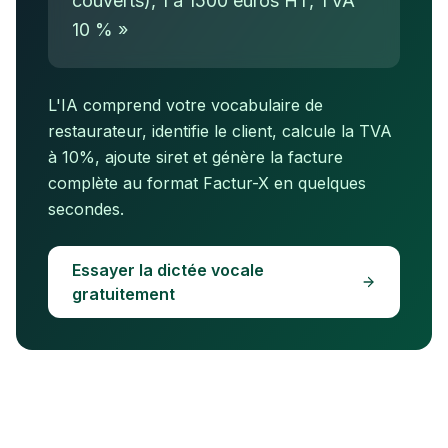
couverts), 1 à 1500 euros HT, TVA
10 % »
L'IA comprend votre vocabulaire de
restaurateur
, identifie le client, calcule la TVA
à
10
%
, ajoute
siret
et génère la facture
complète au format Factur-X en quelques
secondes.
Essayer la dictée vocale
gratuitement